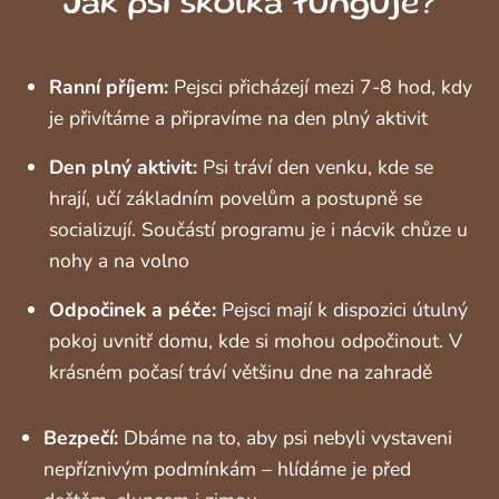
Jak psí školka funguje?
Ranní příjem:
Pejsci přicházejí mezi 7-8 hod, kdy
je přivítáme a připravíme na den plný aktivit
Den plný aktivit:
Psi tráví den venku, kde se
hrají, učí základním povelům a postupně se
socializují. Součástí programu je i nácvik chůze u
nohy a na volno
Odpočinek a péče:
Pejsci mají k dispozici útulný
pokoj uvnitř domu, kde si mohou odpočinout. V
krásném počasí tráví většinu dne na zahradě
Bezpečí:
Dbáme na to, aby psi nebyli vystaveni
nepříznivým podmínkám – hlídáme je před