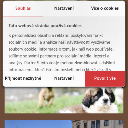
Souhlas
Nastavení
Více o cookies
Tato webová stránka používá cookies
K personalizaci obsahu a reklam, poskytování funkcí
sociálních médií a analýze naší návštěvnosti využíváme
soubory cookie. Informace o tom, jak náš web používáte,
sdílíme se svými partnery pro sociální média, inzerci a
analýzy. Partneři tyto údaje mohou zkombinovat s dalšími
informacemi, které jste jim poskytli nebo které získali v
důsledku toho, že používáte jejich služby.
Přijmout nezbytné
Nastavení
Povolit vše