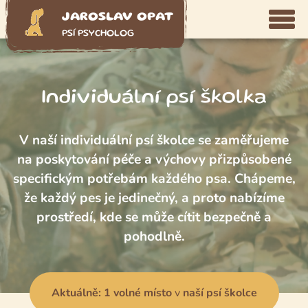
JAROSLAV OPAT
PSÍ PSYCHOLOG
Individuální psí školka
V naší individuální psí školce se zaměřujeme
na poskytování péče a výchovy přizpůsobené
specifickým potřebám každého psa. Chápeme,
že každý pes je jedinečný, a proto nabízíme
prostředí, kde se může cítit bezpečně a
pohodlně.
Aktuálně: 1 volné místo
v
naší psí školce