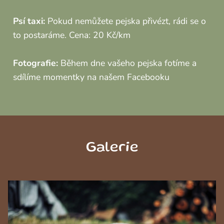
Psí taxi:
Pokud nemůžete pejska přivézt, rádi se o
to postaráme. Cena: 20 Kč/km
Fotografie:
Během dne vašeho pejska fotíme a
sdílíme momentky na našem Facebooku
Galerie