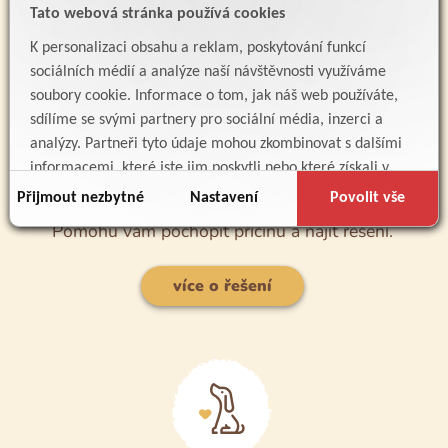
Tato webová stránka používá cookies
K personalizaci obsahu a reklam, poskytování funkcí
sociálních médií a analýze naší návštěvnosti využíváme
Řešení problémového
soubory cookie. Informace o tom, jak náš web používáte,
sdílíme se svými partnery pro sociální média, inzerci a
chování
analýzy. Partneři tyto údaje mohou zkombinovat s dalšími
informacemi, které jste jim poskytli nebo které získali v
Trápí vás nechtěné chování jako tahání na
důsledku toho, že používáte jejich služby.
Přijmout nezbytné
Nastavení
Povolit vše
vodítku, štěkání, nebo strach z okolí?
Pomohu vám pochopit příčinu a najít řešení.
více o řešení