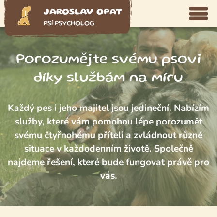
JAROSLAV OPAT
PSÍ PSYCHOLOG
Porozumějte svému psovi
díky službám na míru
Každý pes i jeho majitel jsou jedineční. Nabízím
služby, které vám pomohou lépe porozumět
svému čtyřnohému příteli a zvládnout různé
situace v každodenním životě. Společně
najdeme řešení, které bude fungovat právě pro
vás.