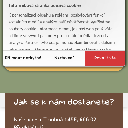
Tato webová stránka používá cookies
K personalizaci obsahu a reklam, poskytování funkcí
sociálních médií a analýze naší návštěvnosti využíváme
soubory cookie. Informace o tom, jak náš web používáte,
sdílíme se svými partnery pro sociální média, inzerci a
Souhlasím se zpracováním osobních údajů. *
analýzy. Partneři tyto údaje mohou zkombinovat s dalšími
* pole označená hvězdičkou je nutné před odesláním
informacemi, které jste jim poskytli nebo které získali v
vyplnit
důsledku toho, že používáte jejich služby.
Přijmout nezbytné
Nastavení
Povolit vše
Jak se k nám dostanete?
Naše adresa:
Troubná 145E, 666 02
Předklášteří