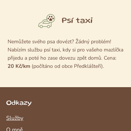
Psí taxi
Nemůžete svého psa dovézt? Žádný problém!
Nabízím službu psí taxi, kdy si pro vašeho mazlíčka
přijedu a poté ho zase dovezu zpět domů. Cena:
20 Kč/km
(počítáno od obce Předklášteří).
Odkazy
Služby
O mně